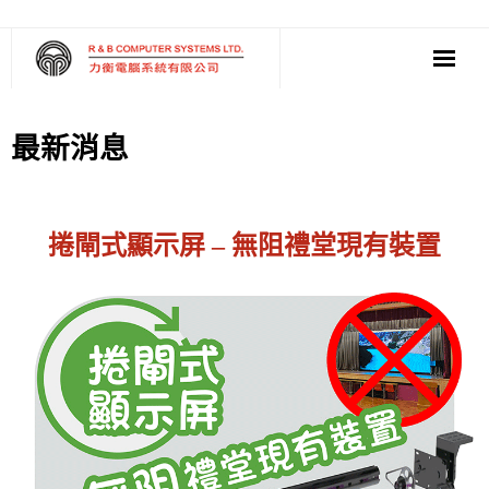
‧ 軟件
最新消息
‧ 多媒體影音
‧ 雲端應用
捲閘式顯示屏 – 無阻禮堂現有裝置