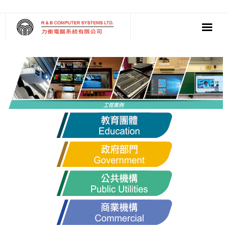
‧ 軟件
‧ 多媒體影音
‧ 雲端應用