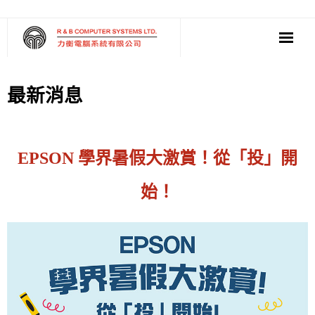
‧ 軟件
最新消息
‧ 多媒體影音
‧ 雲端應用
EPSON 學界暑假大激賞！從「投」開
始！