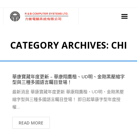
‧ 軟件
CATEGORY ARCHIVES:
CHI
‧ 多媒體影音
‧ 雲端應用
華康寶藏年度更新 – 華康翔鷹楷、UD明、金剛黑壓縮字
型與三種多國語言矚目登場！
最新消息 華康寶藏年度更新 華康翔鷹楷、UD明、金剛黑壓
縮字型與三種多國語言矚目登場！ 即日起華康字型年度授
權…
READ MORE