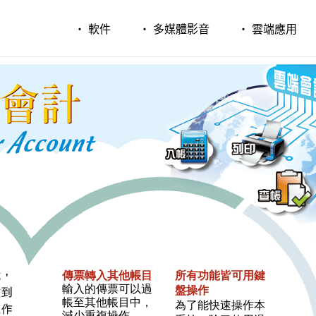
‧ 軟件
‧ 多媒體影音
‧ 雲端應用
傳票轉入其他帳目
所有功能皆可用鍵
輸入的傳票可以過
盤操作
帳至其他帳目中，
為了能快速操作本
減少重複操作。