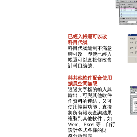
已經入帳還可以改
科目代號
科目代號編制不滿意
時可改，即使已經入
帳還可以直接修改會
計科目編號。
與
其他軟件配合使用
擴展空間無限
透過文字檔的輸入與
輸出，可與其他軟件
作資料的連結，又可
使用複製功能，直接
將所有報表查詢結果
複製到其他軟件，如
Word
、
Excel
等，自行
設計各式各樣的財
務分析報表。