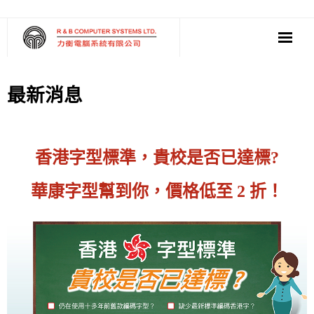
‧ 軟件
最新消息
‧ 多媒體影音
‧ 雲端應用
香港字型標準，貴校是否已達標?
華康字型幫到你，價格低至 2 折！