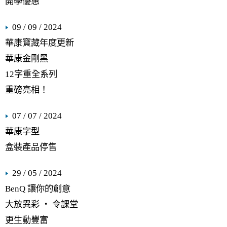
開學優惠
09 / 09 / 2024
華康寶藏年度更新
華康金剛黑
12字重全系列
重磅亮相！
07 / 07 / 2024
華康字型
盒裝產品停售
29 / 05 / 2024
BenQ 讓你的創意
大放異彩 ‧ 令課堂
更生動豐富