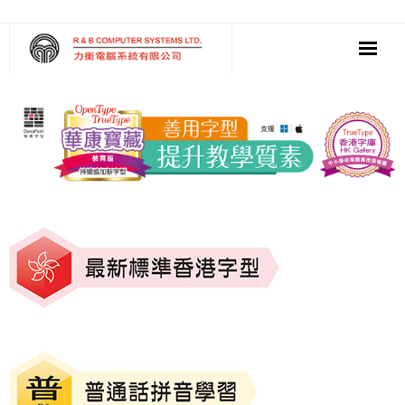
‧ 軟件
‧ 多媒體影音
‧ 雲端應用