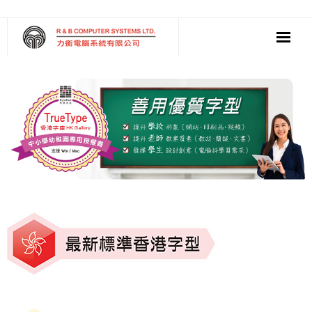
‧ 軟件
‧ 多媒體影音
‧ 雲端應用