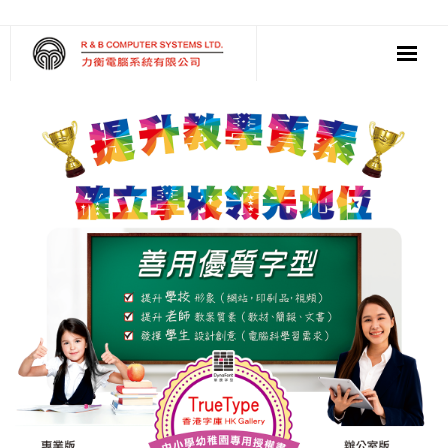
‧ 軟件
‧ 多媒體影音
‧ 雲端應用