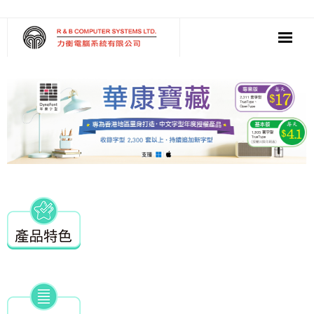
‧ Software
‧ Multimedia AV
‧ Cloud Solution