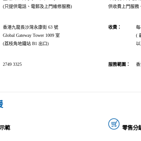
(只提供電話、電郵及上門維修服務)
供收費上門服務
香港九龍長沙灣永康街 63 號
收費
：
每
Global Gateway Tower 1009 室
(
(荔枝角地鐵站 B1 出口)
以
香
2749 3325
服務範圍
：
援
示範
零售分