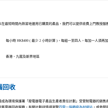
以在最短時間內熟習地運用已購買的產品，我們可以提供收費上門教授服
每小時 HK$400 ( 最少 2 小時計算 )，每組一至四人，每加一人須再加
香港、九龍及新界地區
腦回收
成為環境保護署「廢電器電子產品生產者責任計劃」受管制電器的銷售商，20
供舊電器回收服務，有關計劃詳情請瀏覽
四電一腦轉癈為材網站
，或參閱