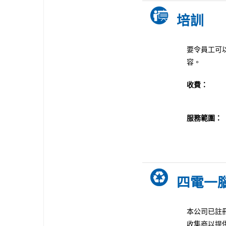
培訓
要令員工可
容。
收費
：
服務範圍
：
四電一
本公司已註冊
收集商以提