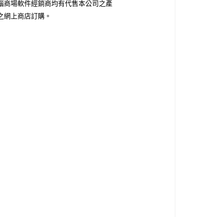
腦商場軟件經鋿商均有代售本公司之產
之網上商店訂購。