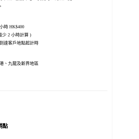
。
小時 HK$400
 最少 2 小時計算 )
到達客戶地點起計時
港、九龍及新界地區
銷點