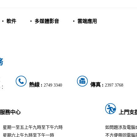
‧ 軟件
‧ 多媒體影音
‧ 雲端應用
務
題
熱線 :
傳真 :
2749 3340
2397 3768
絡：
服務中心
上門支
星期一至五上午九時至下午六時
如問題涉及電腦
星期六上午九時至下午一時
不方便帶同電腦