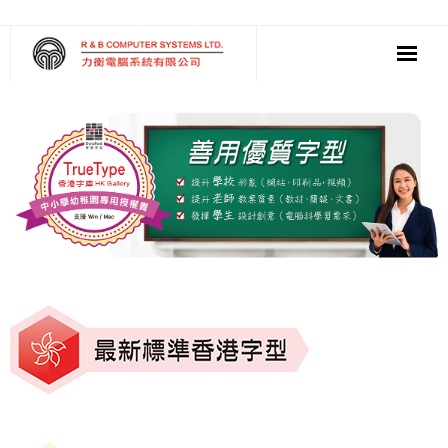
‧ 軟件
‧ 多媒體影音
‧ 雲端應用