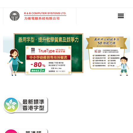
‧ 軟件
‧ 多媒體影音
‧ 雲端應用